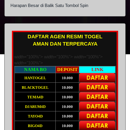
Harapan Besar di Balik Satu Tombol Spin
DAFTAR AGEN RESMI TOGEL
AMAN DAN TERPERCAYA
width="100%"> width="100%"> width="100%">
width="100%">
NAMA BO
DEPOSIT
LINK
HANTOGEL
10.000
BLACKTOGEL
10.000
TEMA4D
10.000
DJARUM4D
10.000
TAYO4D
10.000
BIGO4D
10.000