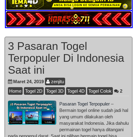
3 Pasaran Togel
Terpopuler Di Indonesia
Saat ini
Maret 24, 2019
zenjitu
Home
Togel 2D
Togel 3D
Togel 4D
Togel Colok
2
Pasaran Togel Terpopuler
–
Bermain togel online sudah jadi hal
yang umum dilakukan oleh
masyarakat Indonesia. Jika dahulu
permainan togel hanya ditangani
pada pengepul darat. Saat ini pilihan bermain togel bisa