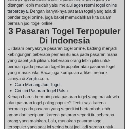
ditangani lebih mudah yaitu melalui
agen resmi togel online
terpercaya
. Dengan banyaknya pasaran togel yang ada di
bandar togel online, juga bakal memudahkan kita dalam
bermain judi togel online.
3 Pasaran Togel Terpopuler
Di Indonesia
Di dalam banyaknya pasaran togel online, kadang menjadi
kebingungan beberapa pemain itu ada pada pasaran mana
yang dapat jadi pilihan. Beberapa orang lebih pilih untuk
bermain pada pasaran togel terpopuler atau pasaran togel
yang masuk wla. Baca juga kumpulan artikel menarik
lainnya di
Zenjitu
.com:
Cara Menang Judi Togel
Ciri-ciri Pasaran Togel Palsu
Kenapa harus bermain pada pasaran togel yang masuk wla
atau pasaran togel paling populer? Tentu saja karena
bermain pada pasaran yang seperti ini bertambah lebih
aman dari penipuan, karena pasaran seperti itu beberapa
orang yang mainkan. Lalu, manakah pasaran togel
terpopuler yang saat ini sering buat jadi jadi sarana untuk