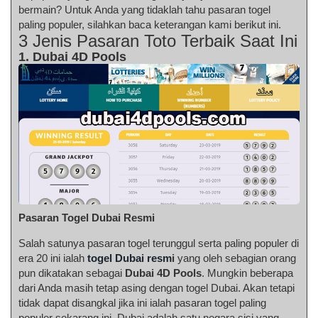
bermain? Untuk Anda yang tidaklah tahu pasaran togel
paling populer, silahkan baca keterangan kami berikut ini.
3 Jenis Pasaran Toto Terbaik Saat Ini
1. Dubai 4D Pools
Pasaran Togel Dubai Resmi
Salah satunya pasaran togel terunggul serta paling populer di
era 20 ini ialah
togel Dubai resm
i
yang oleh sebagian orang
pun dikatakan sebagai
Dubai 4D Pools
. Mungkin beberapa
dari Anda masih tetap asing dengan togel Dubai. Akan tetapi
tidak dapat disangkal jika ini ialah pasaran togel paling
populer sekarang ini. Dubai adalah satu negara sisi yang