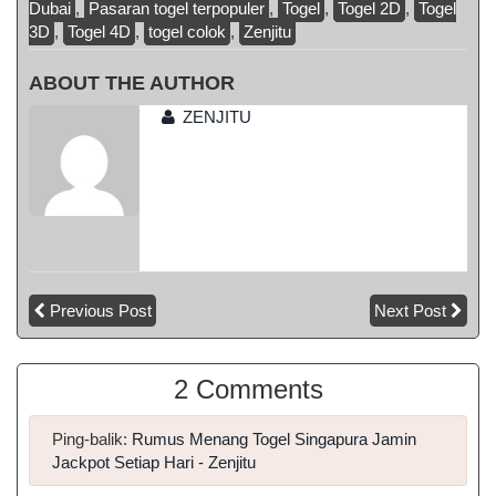
Dubai
,
Pasaran togel terpopuler
,
Togel
,
Togel 2D
,
Togel
3D
,
Togel 4D
,
togel colok
,
Zenjitu
ABOUT THE AUTHOR
ZENJITU
Previous Post
Next Post
2 Comments
Ping-balik:
Rumus Menang Togel Singapura Jamin
Jackpot Setiap Hari - Zenjitu