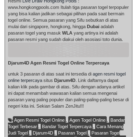
Resmi
Live Draw Hongkong Pools
:
www.hongkongpools.com Itulah tiga pasaran togel terpopuler
yang bisa kalian jadikan sebagai pilihan pada saat bermain
togel online. Semua pasaran yang Sifu sebutkan di atas
mulai dari singapore, hongkong, hingga
Dubai
adalah
pasaran togel yang masuk
WLA
yang artinya ini adalah
pasaran resmi yang sudah diakui oleh asosiasi toto dunia.
Djarum4D Agen Resmi Togel Online Terpercaya
untuk 3 pasaran di atas saat ini tersedia di
agen resmi togel
online terpercaya
situs
Djarum4D
. Link daftarnya dapat
kalian klik pada gambar di atas. Sifu dengan adanya artikel
ini dapat menambah wawasan kalian semua mengenai
pasaran yang paling populer dan paling-paling-paling besar di
negeri kita ini. Sekian Salam ZenJitu!!!
Agen Resmi Togel Online
,
Agen Togel Online
,
Bandar
Togel Terbesar
,
Bandar Togel Terpercaya
,
Cara Menang
Judi Togel
,
Djarum4D
,
Pasaran Togel
,
Pasaran Togel