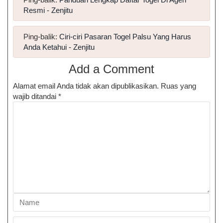
Resmi - Zenjitu
Ping-balik:
Ciri-ciri Pasaran Togel Palsu Yang Harus
Anda Ketahui - Zenjitu
Add a Comment
Alamat email Anda tidak akan dipublikasikan.
Ruas yang
wajib ditandai
*