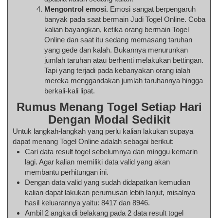
Mengontrol emosi.
Emosi sangat berpengaruh
banyak pada saat bermain Judi Togel Online. Coba
kalian bayangkan, ketika orang bermain Togel
Online dan saat itu sedang memasang taruhan
yang gede dan kalah. Bukannya menurunkan
jumlah taruhan atau berhenti melakukan bettingan.
Tapi yang terjadi pada kebanyakan orang ialah
mereka menggandakan jumlah taruhannya hingga
berkali-kali lipat.
Rumus Menang Togel Setiap Hari
Dengan Modal Sedikit
Untuk langkah-langkah yang perlu kalian lakukan supaya
dapat menang Togel Online adalah sebagai berikut:
Cari data result togel sebelumnya dan minggu kemarin
lagi. Agar kalian memiliki data valid yang akan
membantu perhitungan ini.
Dengan data valid yang sudah didapatkan kemudian
kalian dapat lakukan perumusan lebih lanjut, misalnya
hasil keluarannya yaitu: 8417 dan 8946.
Ambil 2 angka di belakang pada 2 data result togel