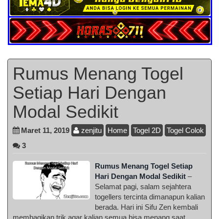
Rumus Menang Togel
Setiap Hari Dengan
Modal Sedikit
Maret 11, 2019
zenjitu
Home
Togel 2D
Togel Colok
3
Rumus Menang Togel Setiap
Hari Dengan Modal Sedikit
–
Selamat pagi, salam sejahtera
togellers tercinta dimanapun kalian
berada. Hari ini Sifu Zen kembali
membagikan trik agar kalian semua bisa menang saat