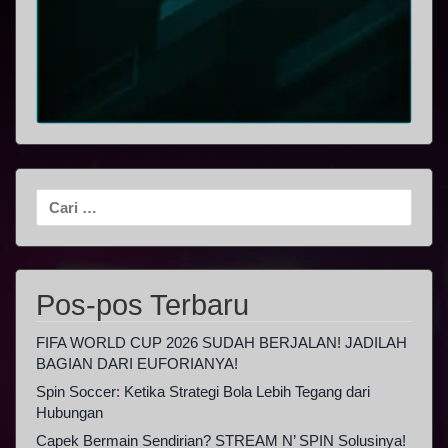
Cari
untuk:
Pos-pos Terbaru
FIFA WORLD CUP 2026 SUDAH BERJALAN! JADILAH
BAGIAN DARI EUFORIANYA!
Spin Soccer: Ketika Strategi Bola Lebih Tegang dari
Hubungan
Capek Bermain Sendirian? STREAM N’ SPIN Solusinya!