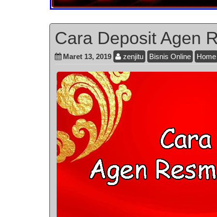
Cara Deposit Agen R
Maret 13, 2019
zenjitu
Bisnis Online
Home