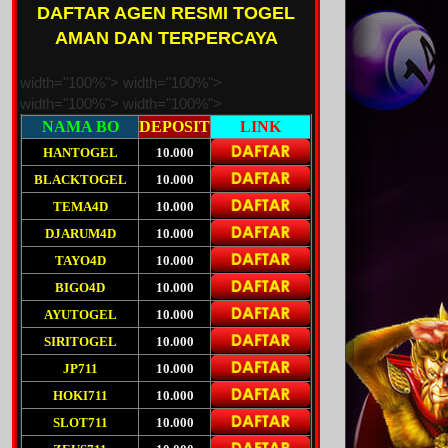
DAFTAR AGEN RESMI TOGEL
AMAN DAN TERPERCAYA
width="100%"> width="100%">
width="100%"> width="100%">
NAMA BO
DEPOSIT
LINK
HANTOGEL
10.000
BLACKTOGEL
10.000
TEMA4D
10.000
DJARUM4D
10.000
TAYO4D
10.000
BIGO4D
10.000
AYUTOGEL
10.000
SIRITOGEL
10.000
JP711
10.000
HOKI711
10.000
SLOT711
10.000