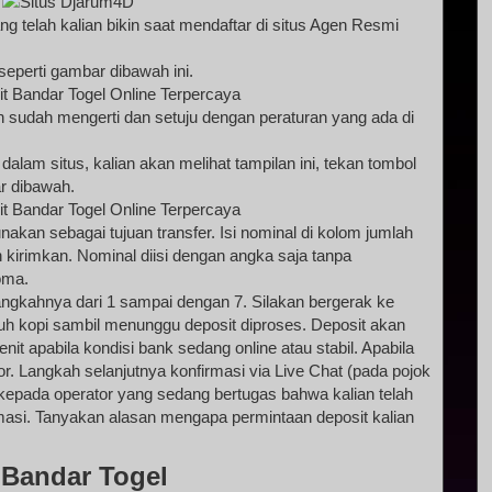
g telah kalian bikin saat mendaftar di situs Agen Resmi
seperti gambar dibawah ini.
ian sudah mengerti dan setuju dengan peraturan yang ada di
dalam situs, kalian akan melihat tampilan ini, tekan tombol
r dibawah.
unakan sebagai tujuan transfer. Isi nominal di kolom jumlah
n kirimkan. Nominal diisi dengan angka saja tanpa
oma.
langkahnya dari 1 sampai dengan 7. Silakan bergerak ke
h kopi sambil menunggu deposit diproses. Deposit akan
nit apabila kondisi bank sedang online atau stabil. Apabila
or. Langkah selanjutnya konfirmasi via Live Chat (pada pojok
 kepada operator yang sedang bertugas bahwa kalian telah
masi. Tanyakan alasan mengapa permintaan deposit kalian
 Bandar Togel