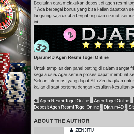
Begitulah cara melakukan deposit di agen resmi tog
? Ada berbagai bonus yang bisa kalian dapatkan s
langsung saja dicoba bergabung dan nikmati semu
ini.
Djarum4D Agen Resmi Togel Online
Untuk tampilan dan panel betting di dalam sangat 
segala usia. Agar semua proses dapat membuat se
Sekian informasi yang dapat Sifu Zen bagikan untu
kalian di saat bertemu dengan kesulitan-kesulitan se
Agen Resmi Togel Online
,
Agen Togel Online
,
Deposit Agen Resmi Togel Online
,
Djarum4D
,
Si
ABOUT THE AUTHOR
ZENJITU