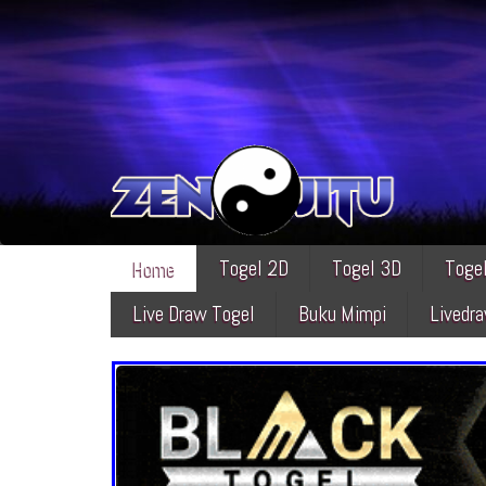
Home
Togel 2D
Togel 3D
Toge
Live Draw Togel
Buku Mimpi
Livedr