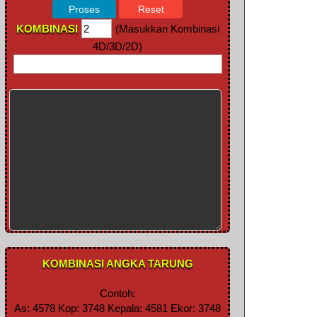
KOMBINASI
(Masukkan Kombinasi
4D/3D/2D)
KOMBINASI ANGKA TARUNG
Contoh:
As: 4578 Kop: 3748 Kepala: 4581 Ekor: 3748