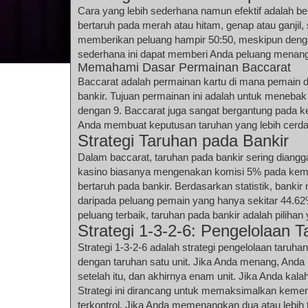
Cara yang lebih sederhana namun efektif adalah be
bertaruh pada merah atau hitam, genap atau ganjil, s
memberikan peluang hampir 50:50, meskipun denga
sederhana ini dapat memberi Anda peluang menang y
Memahami Dasar Permainan Baccarat
Baccarat adalah permainan kartu di mana pemain d
bankir. Tujuan permainan ini adalah untuk menebak 
dengan 9. Baccarat juga sangat bergantung pada k
Anda membuat keputusan taruhan yang lebih cerda
Strategi Taruhan pada Bankir
Dalam baccarat, taruhan pada bankir sering diang
kasino biasanya mengenakan komisi 5% pada kemen
bertaruh pada bankir. Berdasarkan statistik, bankir 
daripada peluang pemain yang hanya sekitar 44.62
peluang terbaik, taruhan pada bankir adalah pilihan 
Strategi 1-3-2-6: Pengelolaan
Strategi 1-3-2-6 adalah strategi pengelolaan taruhan
dengan taruhan satu unit. Jika Anda menang, Anda 
setelah itu, dan akhirnya enam unit. Jika Anda kala
Strategi ini dirancang untuk memaksimalkan kem
terkontrol. Jika Anda memenangkan dua atau lebih 