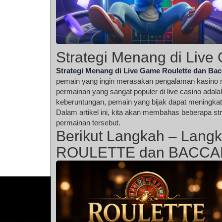
Strategi Menang di Live
Strategi Menang di Live Game Roulette dan Bac
pemain yang ingin merasakan pengalaman kasino
permainan yang sangat populer di
live
casino adala
keberuntungan, pemain yang bijak dapat meningka
Dalam artikel ini, kita akan membahas beberapa 
permainan tersebut.
Berikut Langkah – Lan
ROULETTE dan BACCA